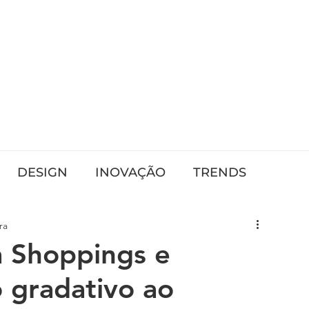
log
nds
DESIGN
INOVAÇÃO
TRENDS
ra
a Shoppings e
o gradativo ao