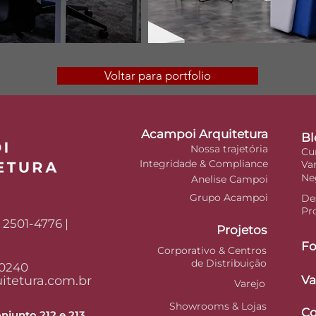
Voltar para portfolio
Acampoi Arquitetura
Bl
Nossa trajetória
Cu
Integridade & Compliance
Va
Ne
Anelise Campoi
Grupo Acampoi
De
Pr
| 2501-4776 |
Projetos
Fo
Corporativo & Centros
de Distribuição
-0240
tetura.com.br
Va
Varejo
Showrooms & Lojas
Co
njunto 212 e 213