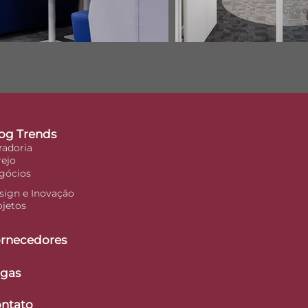
og Trends
radoria
rejo
gócios
sign e Inovação
ojetos
rnecedores
gas
ntato