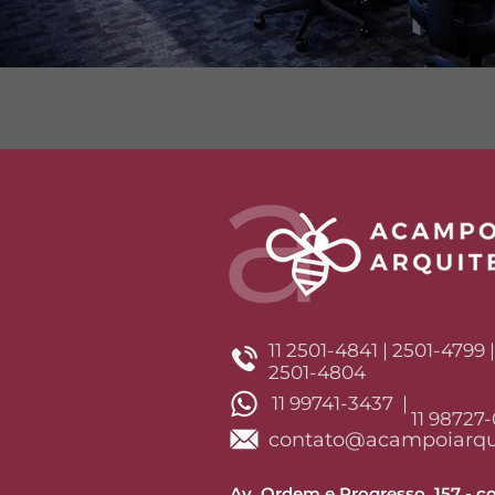
11 2501-4841 | 2501-4799 
2501-4804
11 99741-3437 |
11 98727
contato@acampoiarqui
Av. Ordem e Progresso, 157 - co