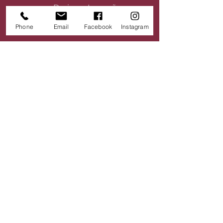
Design e Inovação
Projetos
Phone
Email
Facebook
Instagram
Fornecedores
Vagas
Contato