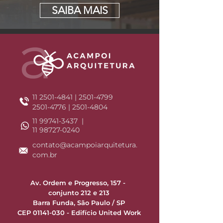
SAIBA MAIS
11 2501-4841
|
2501-4799
2501-4776
|
2501-4804
11 99741-3437 |
11 98727-0240
contato@acampoiarquitetura.
com.br
Av. Ordem e Progresso, 157 -
conjunto 212 e 213
Barra Funda, São Paulo / SP
CEP 01141-030 -
Edifício United Work