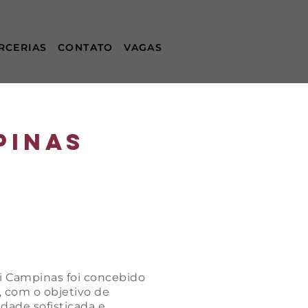
RCERIAS
CONTATO
VAGAS
pinas
i Campinas foi concebido
 com o objetivo de
idade sofisticada e