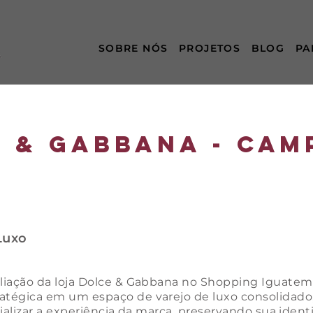
SOBRE NÓS
PROJETOS
BLOG
PA
 & gabbana - Cam
Luxo
liação da loja Dolce & Gabbana no Shopping Iguatem
tégica em um espaço de varejo de luxo consolidado,
ializar a experiência da marca, preservando sua ident