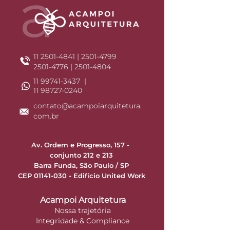
11 2501-4841
|
2501-4799
2501-4776
|
2501-4804
11 99741-3437 |
11 98727-0240
contato@acampoiarquitetura.
com.br
Av. Ordem e Progresso, 157 -
conjunto 212 e 213
Barra Funda, São Paulo / SP
CEP 01141-030 -
Edifício United Work
Acampoi Arquitetura
Nossa trajetória
Integridade & Compliance