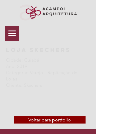
loja Skechers
Cidade: Cuiabá
Ano: 2019
Categoria: Varejo - Replicação de
Lojas
Cliente: Skechers
Voltar para portfolio