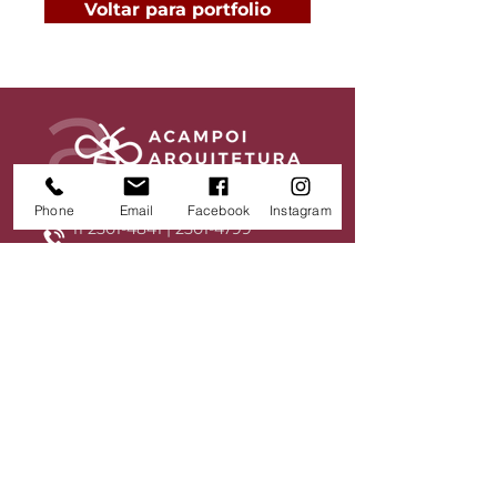
Voltar para portfolio
Phone
Email
Facebook
Instagram
11 2501-4841
|
2501-4799
2501-4776
|
2501-4804
11 99741-3437 |
11 98727-0240
contato@acampoiarquitetura.
com.br
Av. Ordem e Progresso, 157 -
conjunto 212 e 213
Barra Funda, São Paulo / SP
CEP 01141-030 -
Edifício United Work